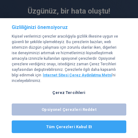
Üzgünüz, bir hata oluştu!
Hatayı en kısa sürede düzelteceğiz.
Gizliliğinizi önemsiyoruz
Bu sırada sayfayı yenileyebilir veya daha sonra tekrar
Kişisel verilerinizi çerezler aracılığıyla gizlilik ilkesine uygun ve
deneyebilirsiniz.
güvenli bir şekilde işlemekteyiz. Bu çerezlerin bazıları, web
sitemizin düzgün çalışması için zorunlu olanlar iken, diğerleri
Yenile
Ana Sayfaya Dön
ise deneyiminizi artırmak ve hizmetlerimizi kişiselleştirmek
amacıyla izninizle kullanılan opsiyonel çerezlerdir. Opsiyonel
çerezlere verdiğiniz onayı, istediğiniz zaman Çerez Tercihleri
sayfasından değiştirebilirsiniz. Çerezlerle ilgili daha kapsamlı
bilgi edinmek için
İnternet Sitesi Çerez Aydınlatma Metni
’ni
inceleyebilirsiniz.
Çerez Tercihleri
Opsiyonel Çerezleri Reddet
Tüm Çerezleri Kabul Et