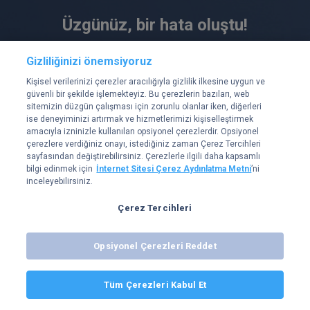
Üzgünüz, bir hata oluştu!
Hatayı en kısa sürede düzelteceğiz.
Gizliliğinizi önemsiyoruz
Bu sırada sayfayı yenileyebilir veya daha sonra tekrar
Kişisel verilerinizi çerezler aracılığıyla gizlilik ilkesine uygun ve
deneyebilirsiniz.
güvenli bir şekilde işlemekteyiz. Bu çerezlerin bazıları, web
sitemizin düzgün çalışması için zorunlu olanlar iken, diğerleri
Yenile
Ana Sayfaya Dön
ise deneyiminizi artırmak ve hizmetlerimizi kişiselleştirmek
amacıyla izninizle kullanılan opsiyonel çerezlerdir. Opsiyonel
çerezlere verdiğiniz onayı, istediğiniz zaman Çerez Tercihleri
sayfasından değiştirebilirsiniz. Çerezlerle ilgili daha kapsamlı
bilgi edinmek için
İnternet Sitesi Çerez Aydınlatma Metni
’ni
inceleyebilirsiniz.
Çerez Tercihleri
Opsiyonel Çerezleri Reddet
Tüm Çerezleri Kabul Et