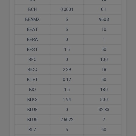
BCH
0.0001
0.1
BEAMX
5
9603
BEAT
5
10
BERA
0
1
BEST
1.5
50
BFC
0
100
BICO
2.39
18
BILET
0.12
50
BIO
1.5
180
BLKS
1.94
500
BLUE
0
32.83
BLUR
2.6022
7
BLZ
5
60