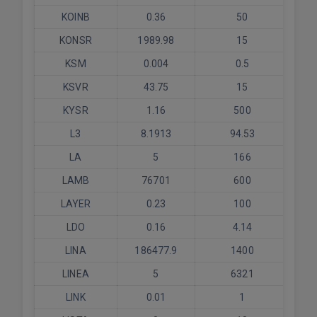
KOINB
0.36
50
KONSR
1989.98
15
KSM
0.004
0.5
KSVR
43.75
15
KYSR
1.16
500
L3
8.1913
94.53
LA
5
166
LAMB
76701
600
LAYER
0.23
100
LDO
0.16
4.14
LINA
186477.9
1400
LINEA
5
6321
LINK
0.01
1