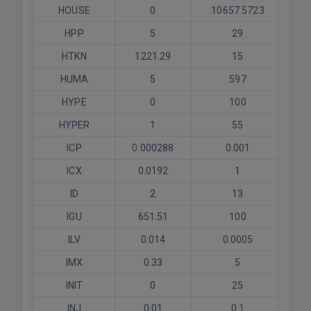
HOUSE
0
10657.5723
HPP
5
29
HTKN
1221.29
15
HUMA
5
597
HYPE
0
100
HYPER
1
55
ICP
0.000288
0.001
ICX
0.0192
1
ID
2
13
IGU
651.51
100
ILV
0.014
0.0005
IMX
0.33
5
INIT
0
25
INJ
0.01
0.1