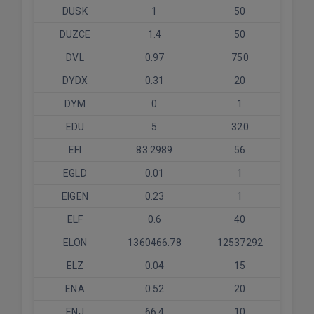
DUSK
1
50
DUZCE
1.4
50
DVL
0.97
750
DYDX
0.31
20
DYM
0
1
EDU
5
320
EFI
83.2989
56
EGLD
0.01
1
EIGEN
0.23
1
ELF
0.6
40
ELON
1360466.78
12537292
ELZ
0.04
15
ENA
0.52
20
ENJ
66.4
10