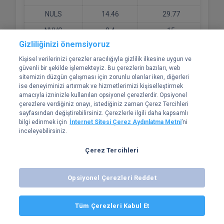
NULS
14.46
29.77
NVVG
8.4
15
Gizliliğinizi önemsiyoruz
NYAN
20
12.01
Kişisel verilerinizi çerezler aracılığıyla gizlilik ilkesine uygun ve
O
5
30
güvenli bir şekilde işlemekteyiz. Bu çerezlerin bazıları, web
sitemizin düzgün çalışması için zorunlu olanlar iken, diğerleri
OBT
21
1000
ise deneyiminizi artırmak ve hizmetlerimizi kişiselleştirmek
amacıyla izninizle kullanılan opsiyonel çerezlerdir. Opsiyonel
OCEAN
0
17
çerezlere verdiğiniz onayı, istediğiniz zaman Çerez Tercihleri
OG
5
5
sayfasından değiştirebilirsiniz. Çerezlerle ilgili daha kapsamlı
bilgi edinmek için
İnternet Sitesi Çerez Aydınlatma Metni
’ni
OGN
3
48
inceleyebilirsiniz.
OMC
0.057
15
Çerez Tercihleri
OMG
0.5
5
Opsiyonel Çerezleri Reddet
ON
5
75
Bitexen iOS ve Android uygulamalarıyla emirlerini her yerden yönet,
gerçekleşen işlemler anında cebine gelsin. Piyasayı asla kaçırma!
ONDI
130.09
15
Tüm Çerezleri Kabul Et
Uygulamayı indir
ONDO
0.12
4.17