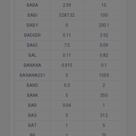
BABA
2.59
15
BABI
3287.32
100
BABY
0
230.1
BADGER
0.11
2.92
BAKE
7.5
0.09
BAL
0.11
0.82
BANANA
0.015
0.1
BANANAS31
5
1500
BAND
0.3
2
BANK
5
350
BAR
0.04
1
BAS
5
312
BAT
1
5
BB
1
75