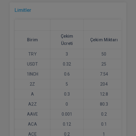
Limitler
Çekim
Birim
Çekim Miktarı
Y
Ücreti
TRY
3
50
USDT
0.32
25
1INCH
0.6
7.54
2Z
5
204
A
0.3
12.8
A2Z
0
80.3
AAVE
0.001
0.2
ACA
0.12
0.1
ACE
0.2
1