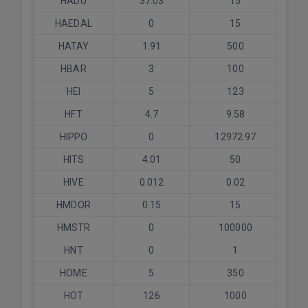
HADU
37.03
15
HAEDAL
0
15
HATAY
1.91
500
HBAR
3
100
HEI
5
123
HFT
4.7
9.58
HIPPO
0
12972.97
HITS
4.01
50
HIVE
0.012
0.02
HMDOR
0.15
15
HMSTR
0
100000
HNT
0
1
HOME
5
350
HOT
126
1000