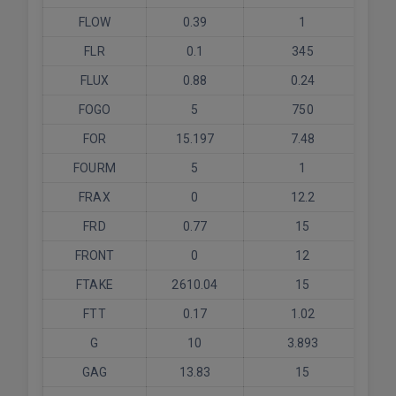
FLOW
0.39
1
FLR
0.1
345
FLUX
0.88
0.24
FOGO
5
750
FOR
15.197
7.48
FOURM
5
1
FRAX
0
12.2
FRD
0.77
15
FRONT
0
12
FTAKE
2610.04
15
FTT
0.17
1.02
G
10
3.893
GAG
13.83
15