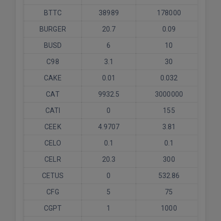
BTTC
38989
178000
BURGER
20.7
0.09
BUSD
6
10
C98
3.1
30
CAKE
0.01
0.032
CAT
9932.5
3000000
CATI
0
155
CEEK
4.9707
3.81
CELO
0.1
0.1
CELR
20.3
300
CETUS
0
532.86
CFG
5
75
CGPT
1
1000