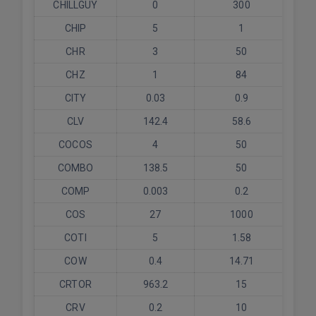
CHILLGUY
0
300
CHIP
5
1
CHR
3
50
CHZ
1
84
CITY
0.03
0.9
CLV
142.4
58.6
COCOS
4
50
COMBO
138.5
50
COMP
0.003
0.2
COS
27
1000
COTI
5
1.58
COW
0.4
14.71
CRTOR
963.2
15
CRV
0.2
10