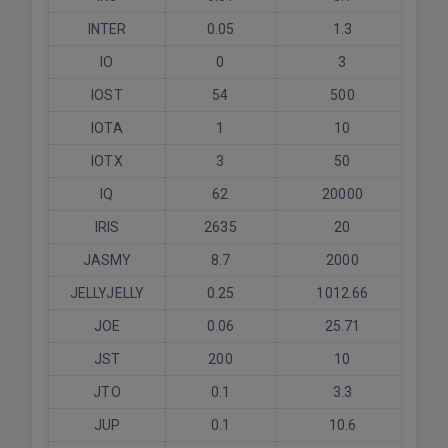
INTER
0.05
1.3
IO
0
3
IOST
54
500
IOTA
1
10
IOTX
3
50
IQ
62
20000
IRIS
2635
20
JASMY
8.7
2000
JELLYJELLY
0.25
1012.66
JOE
0.06
25.71
JST
200
10
JTO
0.1
3.3
JUP
0.1
10.6