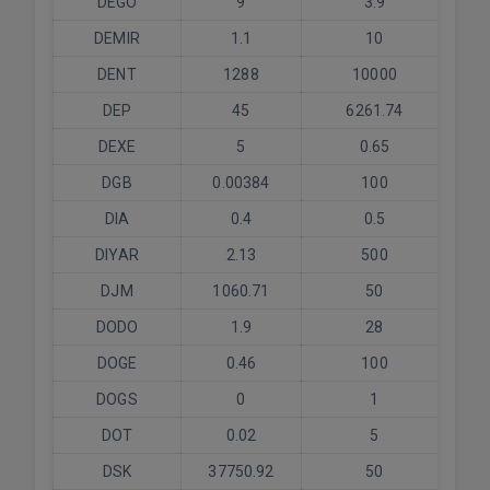
DEGO
9
3.9
DEMIR
1.1
10
DENT
1288
10000
DEP
45
6261.74
DEXE
5
0.65
DGB
0.00384
100
DIA
0.4
0.5
DIYAR
2.13
500
DJM
1060.71
50
DODO
1.9
28
DOGE
0.46
100
DOGS
0
1
DOT
0.02
5
DSK
37750.92
50