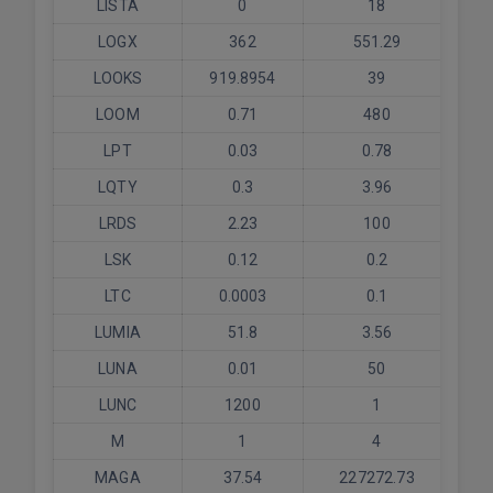
LISTA
0
18
LOGX
362
551.29
LOOKS
919.8954
39
LOOM
0.71
480
LPT
0.03
0.78
LQTY
0.3
3.96
LRDS
2.23
100
LSK
0.12
0.2
LTC
0.0003
0.1
LUMIA
51.8
3.56
LUNA
0.01
50
LUNC
1200
1
M
1
4
MAGA
37.54
227272.73