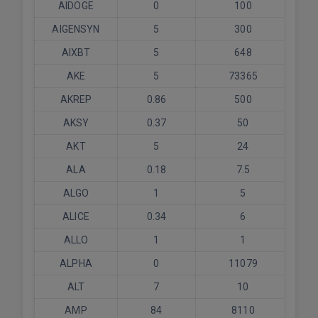
AIDOGE
0
100
AIGENSYN
5
300
AIXBT
5
648
AKE
5
73365
AKREP
0.86
500
AKSY
0.37
50
AKT
5
24
ALA
0.18
7.5
ALGO
1
5
ALICE
0.34
6
ALLO
1
1
ALPHA
0
11079
ALT
7
10
AMP
84
8110