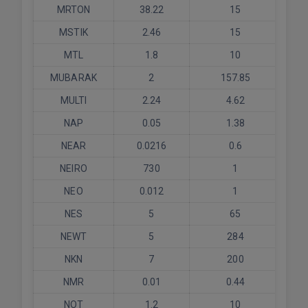
MRTON
38.22
15
MSTIK
2.46
15
MTL
1.8
10
MUBARAK
2
157.85
MULTI
2.24
4.62
NAP
0.05
1.38
NEAR
0.0216
0.6
NEIRO
730
1
NEO
0.012
1
NES
5
65
NEWT
5
284
NKN
7
200
NMR
0.01
0.44
NOT
1.2
10