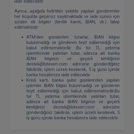
iade edilecektir.
Ayrıca, aşağıda belirtilen şekilde yapılan gönderimler
her koşulda geçersiz sayılmaktadır ve iade süreci için
sizden ek bilgiler (kimlik kanıtı, IBAN, vb.) talep
edilmektedir:
ATM’den gönderilen tutarlar, IBAN bilgisi
bulunmadığı ve gönderen teyit edilemediği için
kabul edilmemektedir. Bu tür TL yatırma
işlemlerinde yatırılan tutar, adınıza ait banka
IBAN bilginizi ve geçerli kimliğinizi
destek@bitexen.com adresine gönderdiğiniz
takdirde, işlem ücreti kesilerek, 5 iş günü içinde
banka hesabınıza iade edilecektir.
Kredi kartı, banka şube gişelerinden yapılan
işlemler IBAN bilgisi bulunmadığı ve gönderen
teyit edilemediği için kabul edilmemektedir.Bu
tür TL yatırma işlemlerinde yatırılan tutar,
adınıza ait banka IBAN bilginizi ve geçerli
kimliğinizi destek@bitexen.com adresine
gönderdiğiniz takdirde, işlem ücreti kesilerek, 5
iş günü içinde banka hesabınıza iade edilecektir.