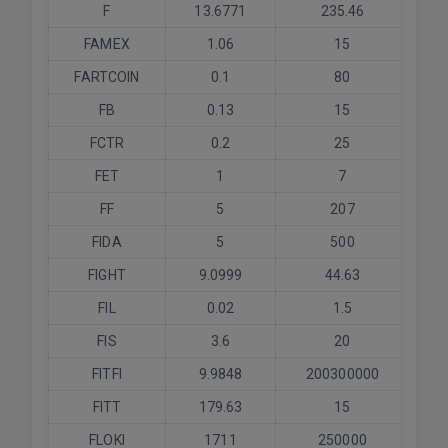
F
13.6771
235.46
FAMEX
1.06
15
FARTCOIN
0.1
80
FB
0.13
15
FCTR
0.2
25
FET
1
7
FF
5
207
FIDA
5
500
FIGHT
9.0999
44.63
FIL
0.02
1.5
FIS
3.6
20
FITFI
9.9848
200300000
FITT
179.63
15
FLOKI
1711
250000