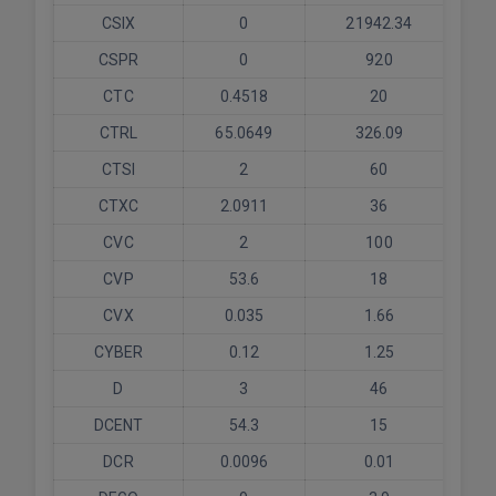
CSIX
0
21942.34
CSPR
0
920
CTC
0.4518
20
CTRL
65.0649
326.09
CTSI
2
60
CTXC
2.0911
36
CVC
2
100
CVP
53.6
18
CVX
0.035
1.66
CYBER
0.12
1.25
D
3
46
DCENT
54.3
15
DCR
0.0096
0.01