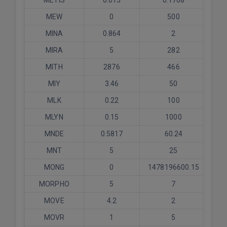
METIS
0.015
0.1768
MEW
0
500
MINA
0.864
2
MIRA
5
282
MITH
2876
466
MIY
3.46
50
MLK
0.22
100
MLYN
0.15
1000
MNDE
0.5817
60.24
MNT
5
25
MONG
0
1478196600.15
44
MORPHO
5
7
MOVE
4.2
2
MOVR
1
5